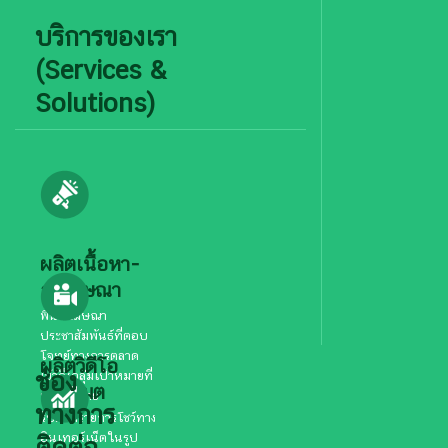
บริการของเรา
(Services &
Solutions)
ผลิตเนื้อหา-
ลงโฆษณา
พื้นที่โฆษณา
ประชาสัมพันธ์ที่ตอบ
โจทย์ทางการตลาด
ผลิตวิดีโอ
ช่อง
เข้าถึงกลุ่มเป้าหมายที่
โปรโมต
หลากหลาย
ทางการ
รับผลิตรายการโชว์ทาง
อินเทอร์เน็ตในรูป
ติดต่อ